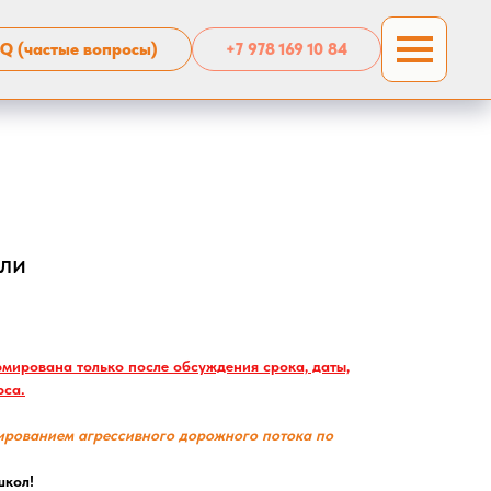
Q (частые вопросы)
+7 978 169 10 84
ли
рмирована только после обсуждения срока, даты,
рса.
ированием агрессивного дорожного потока по
школ!