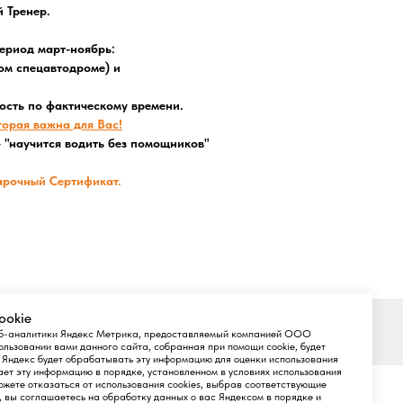
 Тренер.
ериод март-ноябрь:
ном спецавтодроме) и
ость по фактическому времени.
торая важна для Вас!
 - "научится водить без помощников"
арочный Сертификат.
ookie
Вверх
веб-аналитики Яндекс Метрика, предоставляемый компанией ООО
ьзовании вами данного сайта, собранная при помощи cookie, будет
 Яндекс будет обрабатывать эту информацию для оценки использования
ет эту информацию в порядке, установленном в условиях использования
жете отказаться от использования cookies, выбрав соответствующие
т, вы соглашаетесь на обработку данных о вас Яндексом в порядке и