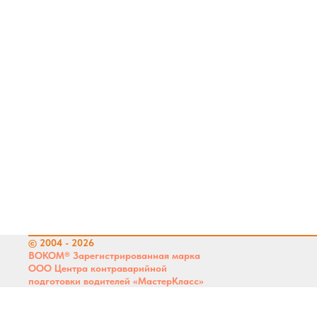
© 2004 - 2026
ВОКОМ® Зарегистрированная марка
ООО Центра контраварийной
подготовки водителей «МастерКласс»