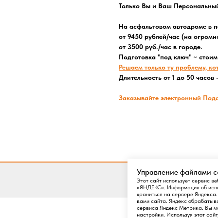
Только Вы и Ваш Персональный
На асфальтовом автодроме в п
от 9450 рублей/час (на огром
от 3500 руб./час в городе.
Подготовка "под ключ" ~ стоим
Решаем только ту проблему, ко
Длительность от 1 до 50 часов
Заказывайте электронный Под
Управление файлами c
Этот сайт использует сервис 
«ЯНДЕКС». Информация об испол
храниться на сервере Яндекса.
вами сайта. Яндекс обрабатыва
сервиса Яндекс Метрика. Вы мо
настройки. Используя этот сай