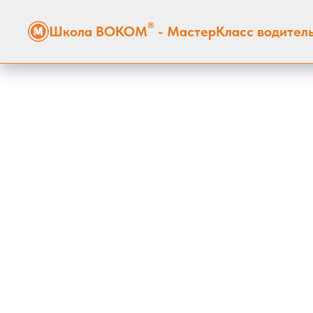
®
Школа ВОКОМ
- МастерКласс водител