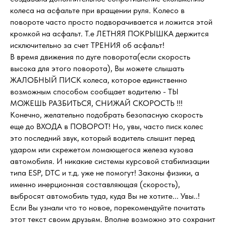
колеса на асфальте при вращении руля. Колесо в
повороте часто просто подворачивается и ложится этой
кромкой на асфальт. Т.е ЛЕТНЯЯ ПОКРЫШКА держится
исключительно за счет ТРЕНИЯ об асфальт!
В время движения по дуге поворота(если скорость
высока для этого поворота), Вы можете слышать
ЖАЛОБНЫЙ ПИСК колеса, которое единственно
возможным способом сообщает водителю - ТЫ
МОЖЕШЬ РАЗБИТЬСЯ, СНИЖАЙ СКОРОСТЬ !!!
Конечно, желательно подобрать безопасную скорость
еще до ВХОДА в ПОВОРОТ! Но, увы, часто писк колес
это последний звук, который водитель слышит перед
ударом или скрежетом ломающегося железа кузова
автомобиля. И никакие системы курсовой стабилизации
типа ESP, DTC и т.д. уже не помогут! Законы физики, а
именно инерционная составляющая (скорость),
выбросят автомобиль туда, куда Вы не хотите... Увы..!
Если Вы узнали что то новое, порекомендуйте почитать
этот текст своим друзьям. Вполне возможно это сохранит