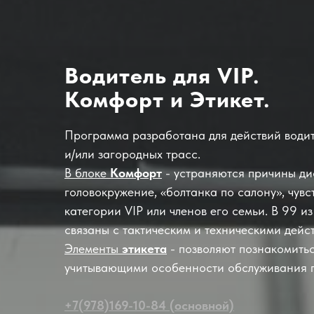
Водитель для VIP.
Комфорт и Этикет.
Программа разработана для действий водит
и/или загородных трасс.
В блоке
Комфорт
- устраняются причины д
головокружение, «болтанка по салону», чувст
категории VIP или членов его семьи. В 99 
связаны с тактическим и техническими дейс
Элементы
этикета
- позволяют познакомитьс
учитывающими особенности обслуживания п
+7(978)169-10-84 (основной)