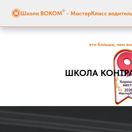
®
Школа ВОКОМ
- МастерКласс водител
это больше, чем в
ШКОЛА КОНТР