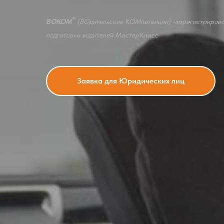
®
ВОКОМ
(ВОдительские КОМпетенции) -зарегистриров
подготовки водителей МастерКласс
Заявка для Юридических лиц