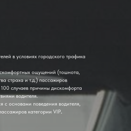
елей в условиях городского трафика
искомфортных ощущений (тошнота,
ва страха и т.д.) пассажиров
из 100 случаев причины дискомфорта
твиями водителя.
я с основами поведения водителя,
ассажиров категории VIP
.