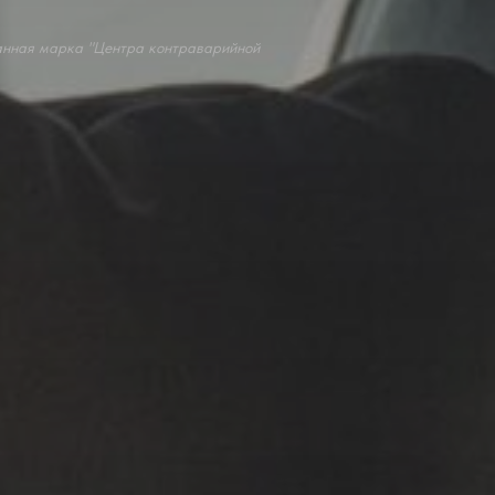
анная марка "Центра контраварийной