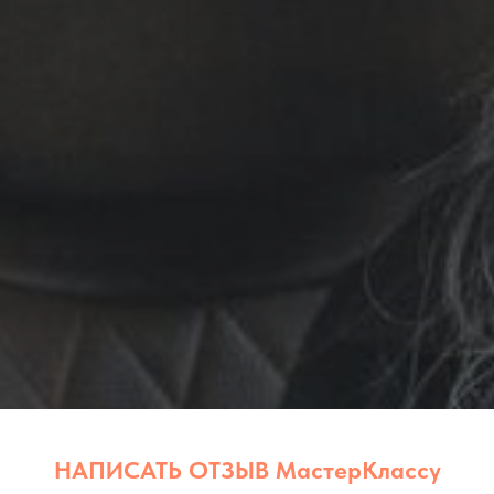
НАПИСАТЬ ОТЗЫВ МастерКлассу