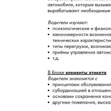
автомобиля, которые вызыв
вырабатывают необходимые т
Водители изучают:
психологические и физио
закономерности возникнов
технических характеристи
типы перегрузок, возника
приёмы управления автом
т.д.
В блоке
элементы этикета
Водители знакомятся с
принципами обслуживания
субординацией в отношен
основами сохранения кон
другими пожелания, выск