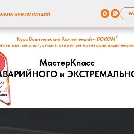
ьских компетенций
FA
®
Курс Водительских Компетенций -
ВОКОМ
месте взятые опыт, стаж и открытые категории водительск
МастерКласс
АВАРИЙНОГО и ЭКСТРЕМАЛЬН