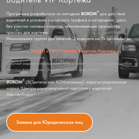
®
Программа разработана по методике
ВОКОМ
для действий
водителей в условиях городского трафика и загородных трасс
без участия силовых структур, обеспечивающих «расчистку
трассы» для кортежа.
Минимальная группа для занятий: 2 водителя на 2х автомобилях.
Посмотрите
ВИДЕО с ПРОГРАММЫ Водитель Кортежа
на
странице программ.
Рабочий видеоматериал снят исключительно для разбора ошибок
самими водителями. Зимний вариант подготовки
®
ВОКОМ
(ВОдительские КОМпетенции) -зарегистрированная
марка "Центра контраварийной подготовки водителей
МастерКласс"
Заявка для Юридических лиц