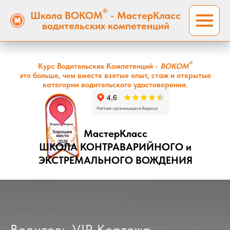
®
Школа ВОКОМ
- МастерКласс
водительских компетенций
®
Курс Водительских Компетенций -
ВОКОМ
это больше, чем вместе взятые опыт, стаж и открытые
категории водительского удостоверения.
МастерКласс
ШКОЛА КОНТРАВАРИЙНОГО и
ЭКСТРЕМАЛЬНОГО ВОЖДЕНИЯ
Водитель VIP Кортежа