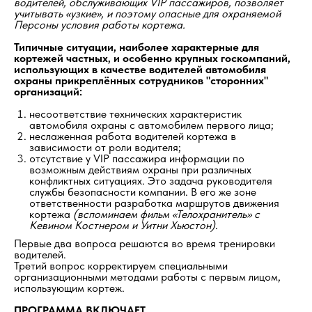
водителей, обслуживающих VIP пассажиров, позволяет
учитывать «узкие», и поэтому опасные для охраняемой
Персоны условия работы кортежа.
Типичные ситуации, наиболее характерные для
кортежей частных, и особенно крупных госкомпаний,
использующих в качестве водителей автомобиля
охраны прикреплённых сотрудников "сторонних"
организаций:
несоответствие технических характеристик
автомобиля охраны с автомобилем первого лица;
неслаженная работа водителей кортежа в
зависимости от роли водителя;
отсутствие у VIP пассажира информации по
возможным действиям охраны при различных
конфликтных ситуациях. Это задача руководителя
службы безопасности компании. В его же зоне
ответственности разработка маршрутов движения
кортежа
(вспоминаем фильм «Телохранитель» с
Кевином Костнером и Уитни Хьюстон)
.
Первые два вопроса решаются во время тренировки
водителей.
Третий вопрос корректируем специальными
организационными методами работы с первым лицом,
использующим кортеж.
ПРОГРАММА ВКЛЮЧАЕТ