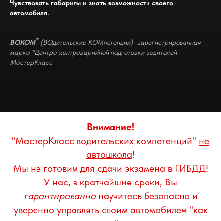
Чувствовать габариты и знать возможности своего
автомобиля.
®
ВОКОМ
(ВОдительские КОМпетенции) -зарегистрированная
марка "Центра контраварийной подготовки водителей
МастерКласс
Внимание!
"МастерКласс водительских компетенций"
не
автошкола
!
Мы не готовим для сдачи экзамена в ГИБДД!
У нас, в кратчайшие сроки, Вы
гарантированно
научитесь безопасно и
уверенно управлять своим автомобилем "как