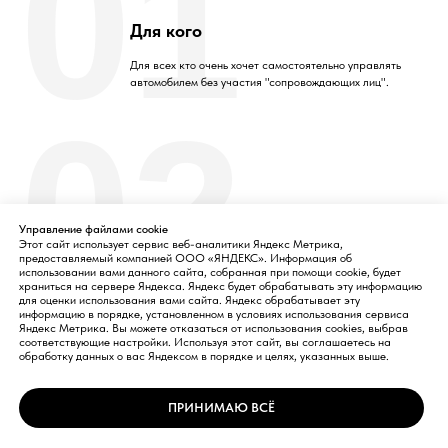
01
Для кого
Для всех кто очень хочет самостоятельно управлять
автомобилем без участия "сопровождающих лиц".
02
Место проведения
Управление файлами cookie
Этот сайт использует сервис веб-аналитики Яндекс Метрика,
Автодром МастерКласса - в Москве (см. Контакты)
предоставляемый компанией ООО «ЯНДЕКС». Информация об
В г.Севастополь - на специальной площадке.
использовании вами данного сайта, собранная при помощи cookie, будет
храниться на сервере Яндекса. Яндекс будет обрабатывать эту информацию
для оценки использования вами сайта. Яндекс обрабатывает эту
информацию в порядке, установленном в условиях использования сервиса
Яндекс Метрика. Вы можете отказаться от использования cookies, выбрав
соответствующие настройки. Используя этот сайт, вы соглашаетесь на
обработку данных о вас Яндексом в порядке и целях, указанных выше.
© 2004 - 2026
ВОКОМ® Зарегистрированная марка ООО Центра
ПРИНИМАЮ ВСЁ
контраварийной подготовки водителей «МастерКласс»