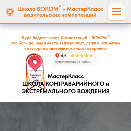
®
Школа ВОКОМ
- МастерКласс
водительских компетенций
®
Курс Водительских Компетенций -
ВОКОМ
это больше, чем вместе взятые опыт, стаж и открытые
категории водительского удостоверения.
МастерКласс
ШКОЛА КОНТРАВАРИЙНОГО и
ЭКСТРЕМАЛЬНОГО ВОЖДЕНИЯ