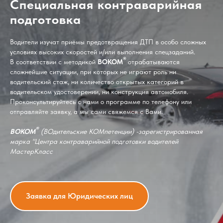
Специальная контраварийная
подготовка
Водители изучат приёмы предотвращения ДТП в особо сложных
условиях высоких скоростей и/или выполнения спецзаданий.
®
В соответствии с методикой
ВОКОМ
отрабатываются
сложнейшие ситуации, при которых не играют роль ни
водительский стаж, ни количество открытых категорий в
водительском удостоверении, ни конструкция автомобиля.
Проконсультируйтесь с нами о программе по телефону или
отправляйте заявку, а мы сами свяжемся с Вами.
®
ВОКОМ
(ВОдительские КОМпетенции) -зарегистрированная
марка "Центра контраварийной подготовки водителей
МастерКласс
Заявка для Юридических лиц