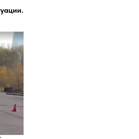
.
уации.