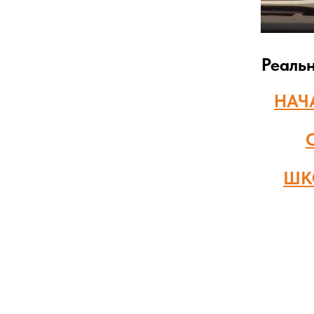
Реаль
НАЧ
ШК