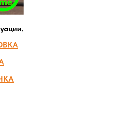
уации.
ОВКА
А
ЧКА