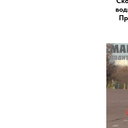
Ско
вод
Пр