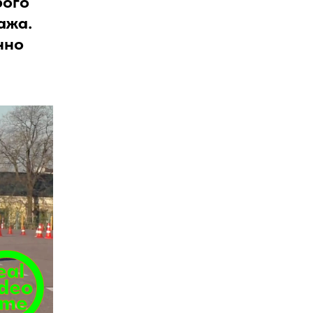
бого
ажа.
нно